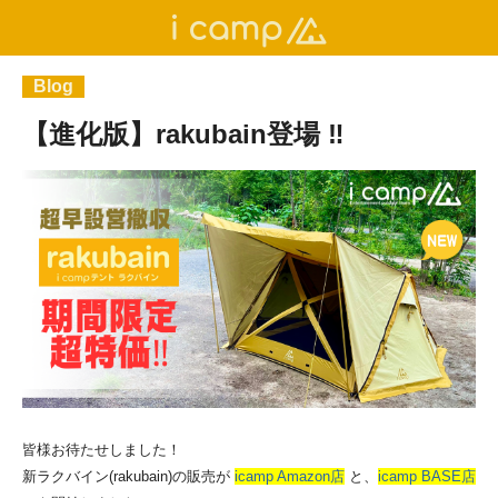
Blog
【進化版】rakubain登場 ‼
皆様お待たせしました！
新ラクバイン(rakubain)の販売が
icamp Amazon店
と、
icamp BASE店