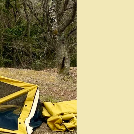
3月出店イベント(山口
県)
vents
4月18日(土)19日(日)開
催！