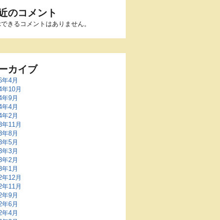
近のコメント
示できるコメントはありません。
ーカイブ
26年4月
24年10月
24年9月
24年4月
24年2月
23年11月
23年8月
23年5月
23年3月
23年2月
23年1月
22年12月
22年11月
22年9月
22年6月
22年4月