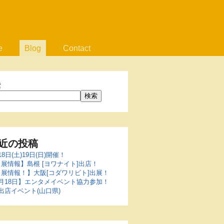
e
Blog
Contact
索
検索
近の投稿
18日(土)19日(日)開催！
展情報】島根 [ヨワナイト]出店！
出展情報！】大阪[コダワリビト]出展！
5月18日】エンタメイベント協力参加！
出店イベント(山口県)