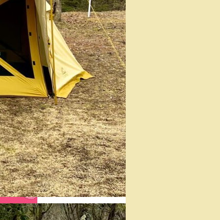
【出展情報】島根 [ヨワ
ナイト]出店！
【出展情報！】大阪[コ
ダワリビト]出展！
【5月18日】エンタメイ
ベント協力参加！