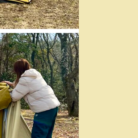
【出展情報】島根 [ヨワ
ナイト]出店！
【出展情報！】大阪[コ
ダワリビト]出展！
【5月18日】エンタメイ
ベント協力参加！