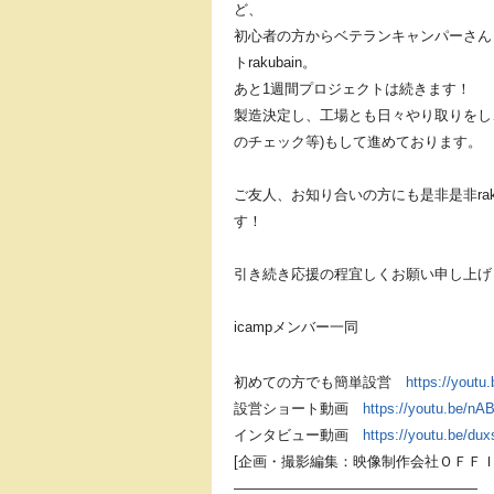
ど、
初心者の方からベテランキャンパーさん
トrakubain。
あと1週間プロジェクトは続きます！
製造決定し、工場とも日々やり取りをし
のチェック等)もして進めております。
ご友人、お知り合いの方にも是非是非ra
す！
引き続き応援の程宜しくお願い申し上げ
icampメンバー一同
初めての方でも簡単設営
https://yout
設営ショート動画
https://youtu.be/nA
インタビュー動画
https://youtu.be/du
[企画・撮影編集：映像制作会社ＯＦＦＩＣ
—————————————————