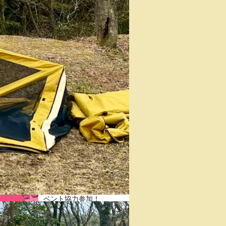
【出展情報】島根 [ヨワ
ナイト]出店！
【出展情報！】大阪[コ
ダワリビト]出展！
【5月18日】エンタメイ
ベント協力参加！