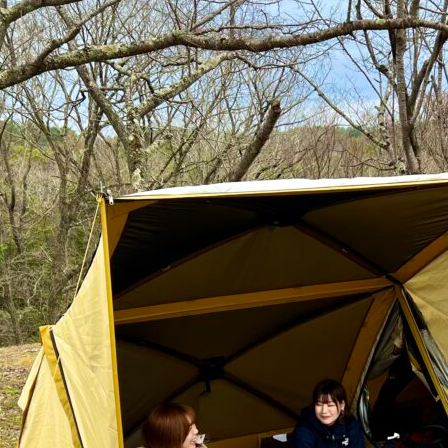
20
20
20
20
20
20
20
20
20
20
20
20
20
20
20
20
20
20
20
20
20
20
20
20
20