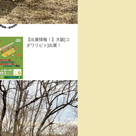
【出展情報】島根 [ヨワ
ナイト]出店！
【出展情報！】大阪[コ
ダワリビト]出展！
【5月18日】エンタメイ
ベント協力参加！