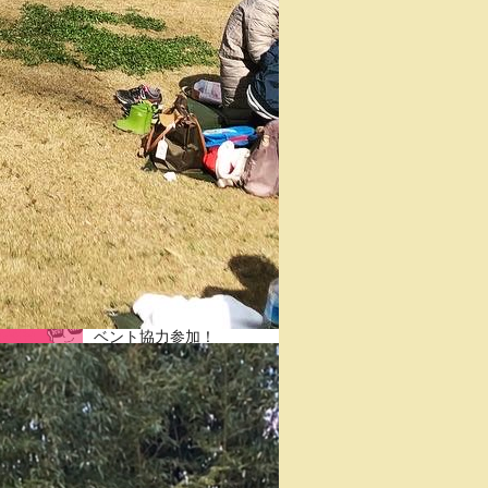
【出展情報】島根 [ヨワ
ナイト]出店！
【出展情報！】大阪[コ
ダワリビト]出展！
【5月18日】エンタメイ
ベント協力参加！