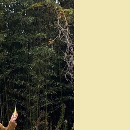
3月出店イベント(山口
県)