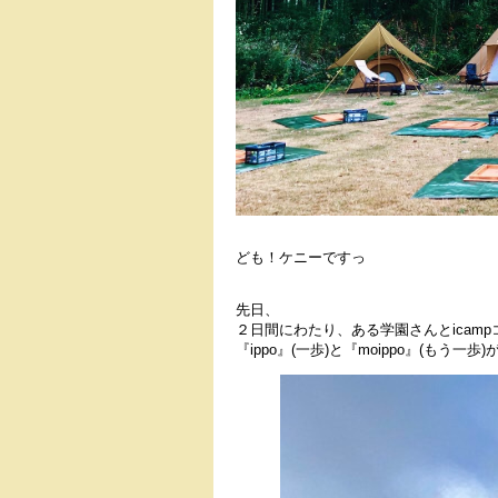
ども！ケニーですっ
先日、
２日間にわたり、ある学園さんとicam
『ippo』(一歩)と『moippo』(もう一