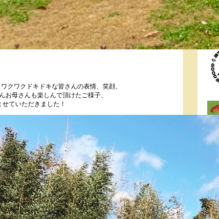
ワクワクドキドキな皆さんの表情、笑顔、
んお母さんも楽しんで頂けたご様子、
ませていただきました！