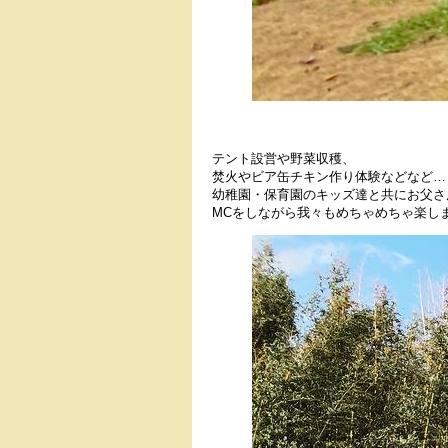
テント設営や野菜収穫、
焚火やビア缶チキン作り体験などなど…
幼稚園・保育園のキッズ達と共にお父さ
MCをしながら我々もめちゃめちゃ楽し