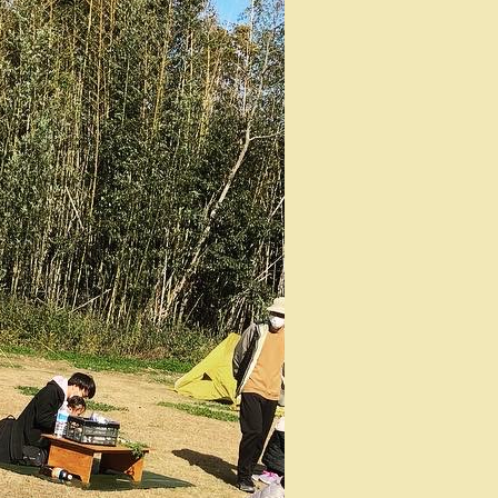
3月出店イベント(山口
県)
vents
4月18日(土)19日(日)開
催！