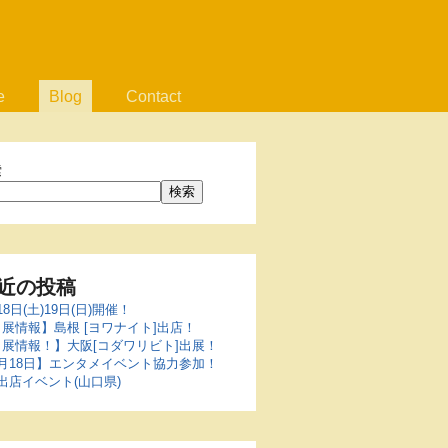
e
Blog
Contact
索
検索
近の投稿
18日(土)19日(日)開催！
展情報】島根 [ヨワナイト]出店！
出展情報！】大阪[コダワリビト]出展！
5月18日】エンタメイベント協力参加！
出店イベント(山口県)