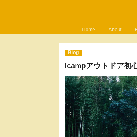
Home
About
Blog
icampアウトドア初心