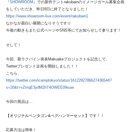
『SHOWROOM』
での新作テントrakubainのイメージガール募集企画
をしていただき、昨日8日に終了となりました！
https://www.showroom-live.com/event/rakubain1
なかなか面白い展開になりそうです☆
今後の動きもまた公式ページやSNS等にてお知らせして参ります！
そして！
今回、新ラクバイン発表Makuakeプロジェクトを記念して、
Twitterプレゼント企画を開始しました！！
こちら、
https://twitter.com/icamptokyo/status/1612292786627436544?
s=20&t=vZmqE3ydM2hT4OWEE09suw
今回の賞品は…
【オリジナルペンタゴン&ペグハンマーセット】
です！！
応募方法は簡単！