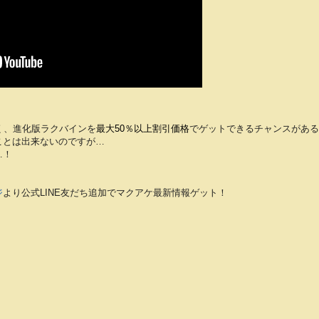
く、進化版ラクバインを
最大50％以上割引価格
でゲットできる
チャンスがある
ことは出来ないのですが…
す…！
ジ
より公式LINE友だち追加でマクアケ最新情報ゲット！