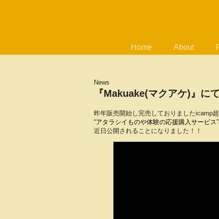
Home
About
News
『Makuake(マクアケ)』
昨年販売開始し完売しておりましたicamp
“アタラシイものや体験の応援購入サービス”
近日公開
されることになりました！！