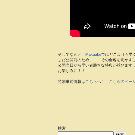
そしてなんと、
Makuake
ではどこよりも早
まだ公開前のため、、、その全容を明かす
公開当日から早い者勝ちな特典が並びま
お楽しみに！！
特別事前情報は
こちら
へ！
こちらのペー
検索
検索