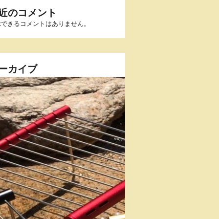
近のコメント
示できるコメントはありません。
ーカイブ
26年4月
24年10月
24年9月
24年4月
24年2月
23年11月
23年8月
23年5月
23年3月
23年2月
23年1月
22年12月
22年11月
22年9月
22年6月
22年4月