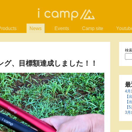
Products
News
Events
Camp site
Youtub
検
ング、目標額達成しました！！
最
4月
【出
【
【
3月