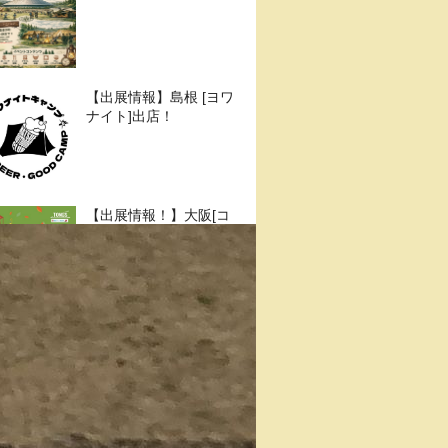
【出展情報】島根 [ヨワ
ナイト]出店！
【出展情報！】大阪[コ
ダワリビト]出展！
【5月18日】エンタメイ
ベント協力参加！