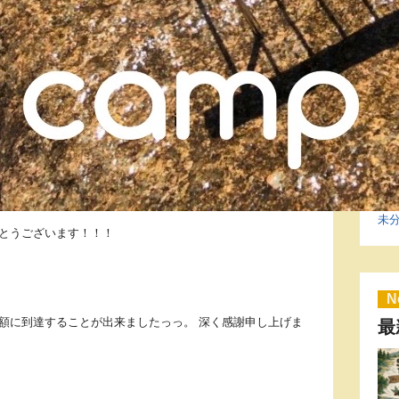
20
20
カ
Blo
Cam
Eve
New
Pro
You
未
とうございます！！！
、
N
額に到達することが出来ましたっっ。 深く感謝申し上げま
最