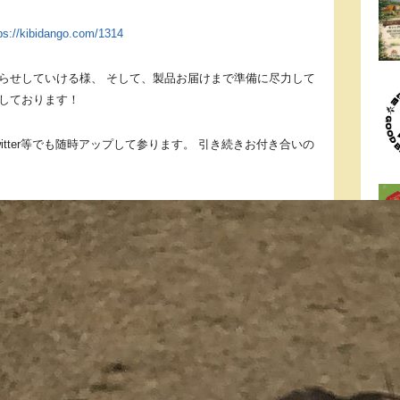
//kibidango.com/1314
らせしていける様、 そして、製品お届けまで準備に尽力して
しております！
tter等でも随時アップして参ります。 引き続きお付き合いの