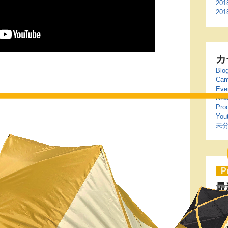
20
20
カ
Blo
Cam
Eve
New
Pro
You
未
P
最