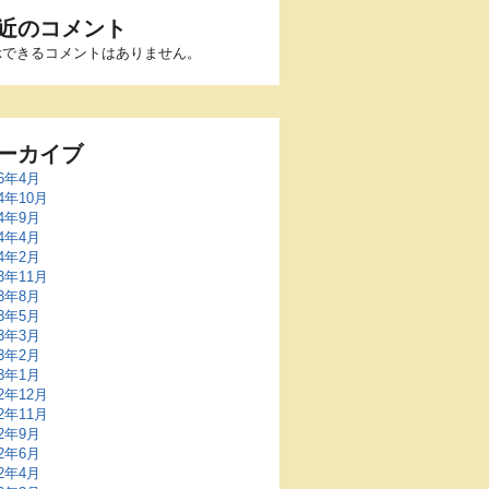
近のコメント
示できるコメントはありません。
ーカイブ
26年4月
24年10月
24年9月
24年4月
24年2月
23年11月
23年8月
23年5月
23年3月
23年2月
23年1月
22年12月
22年11月
22年9月
22年6月
22年4月