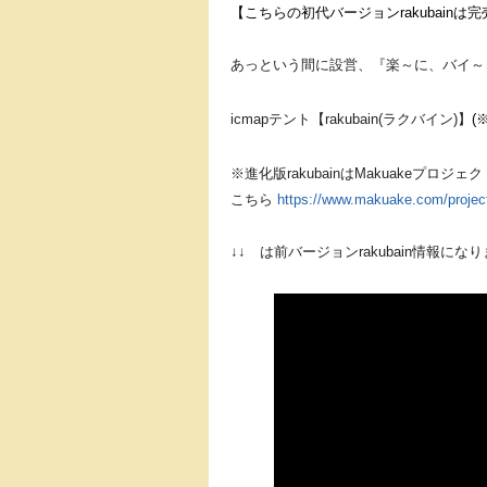
【こちらの初代バージョンrakubainは
あっという間に設営、『楽～に、バイ～
icmapテント
【rakubain(ラクバイン)】
(
※進化版rakubainはMakuakeプロジ
こちら
https://www.makuake.com/projec
↓↓ は前バージョンrakubain情報にな