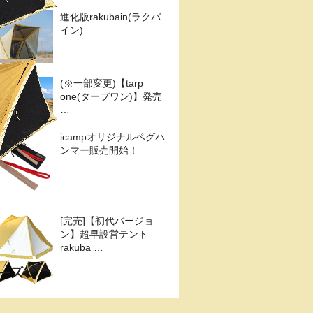
進化版rakubain(ラクバ
イン)
(※一部変更)【tarp
one(タープワン)】発売
…
icampオリジナルペグハ
ンマー販売開始！
[完売]【初代バージョ
ン】超早設営テント
rakuba …