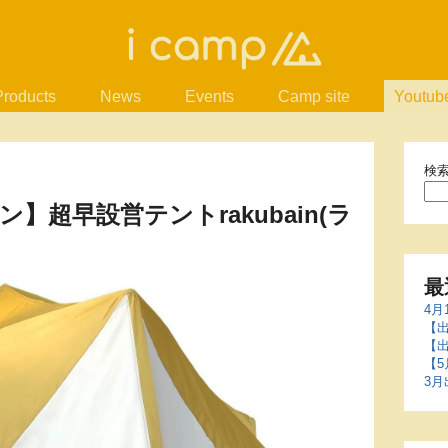
Products
News
Events
Camp site
Youtub
検
】超早設営テントrakubain(ラ
最
4月
【出
【
【
3月