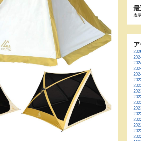
最
表
ア
20
20
20
20
20
20
20
20
20
20
20
20
20
20
20
20