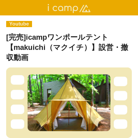
Youtube
[完売]icampワンポールテント
【makuichi（マクイチ）】設営・撤
収動画