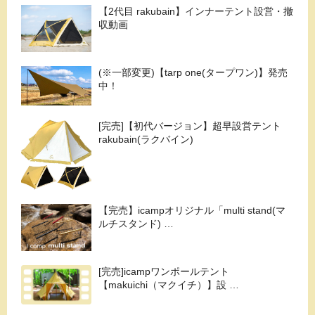
【2代目 rakubain】インナーテント設営・撤
収動画
(※一部変更)【tarp one(タープワン)】発売
中！
[完売]【初代バージョン】超早設営テント
rakubain(ラクバイン)
【完売】icampオリジナル「multi stand(マ
ルチスタンド) …
[完売]icampワンポールテント
【makuichi（マクイチ）】設 …