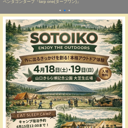
ペンタゴンタープ『tarp one(タープワン)』