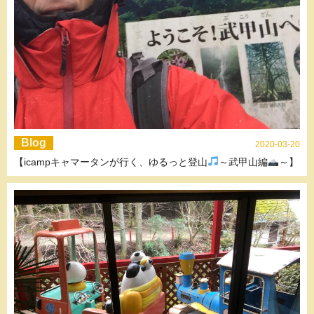
Blog
2020-03-20
【icampキャマータンが行く、ゆるっと登山
～武甲山編
～】