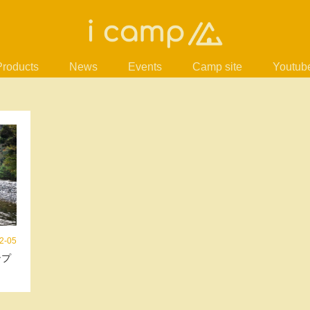
Products
News
Events
Camp site
Youtub
2-05
ンプ