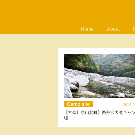
Home
About
Camp site
2019-0
【神奈川県山北町】西丹沢大滝キャ
場