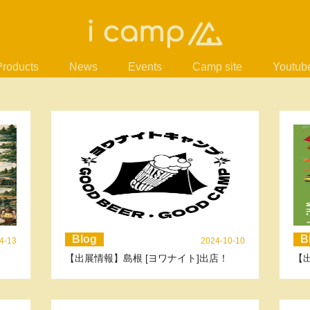
Products
News
Events
Camp site
Youtub
Blog
B
4-13
2024-10-10
【出展情報】島根 [ヨワナイト]出店！
【