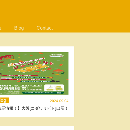
e
Blog
Contact
log
2024-09-04
出展情報！】大阪[コダワリビト]出展！