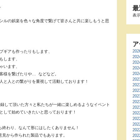
、
最
表
ンルの娯楽を色々な角度で繋げて皆さんと共に楽しもうと思
ア
20
プギアも作ったりもします、
20
もします、
20
ゃいます、
20
20
客様を繋げたりや… などなど。
20
人と人との繋がりを重視して活動しております！
20
20
20
20
にご登録して頂いた方々と私たちが一緒に楽しめるようなイベント
20
として始めていきたいと思っております！
20
20
20
たら終わり、なんて形にはしたくありません！
20
ご意見から作られた製品でもあります。
20