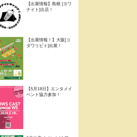
【出展情報】島根 [ヨワ
ナイト]出店！
【出展情報！】大阪[コ
ダワリビト]出展！
【5月18日】エンタメイ
ベント協力参加！