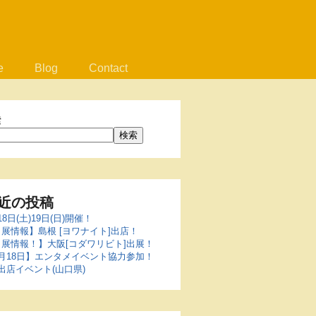
e
Blog
Contact
索
検索
近の投稿
18日(土)19日(日)開催！
展情報】島根 [ヨワナイト]出店！
出展情報！】大阪[コダワリビト]出展！
5月18日】エンタメイベント協力参加！
出店イベント(山口県)