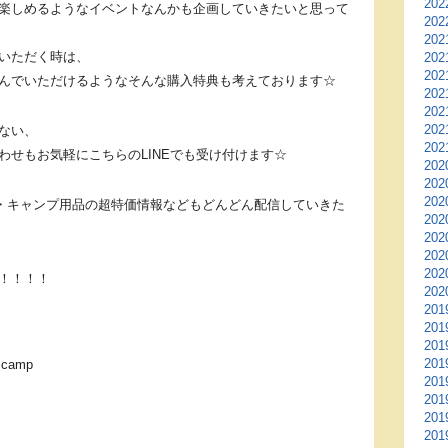
20
楽しめるようなイベントなんかも企画していきたいと思って
20
20
いただく時は、
20
20
んでいただけるようなそんな購入特典も考えております☆
20
20
20
ない、
20
わせもお気軽にこちらのLINEでも受け付けます☆
20
20
20
ア・キャンプ用品の超特価情報などもどんどん配信していきた
20
20
20
20
！！！！
20
20
20
20
20
amp
20
20
20
20