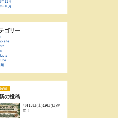
18年11月
18年10月
テゴリー
g
p site
nts
s
ducts
tube
分類
ews
新の投稿
4月18日(土)19日(日)開
催！