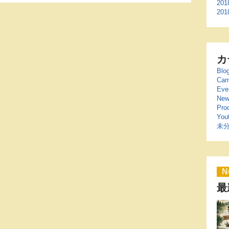
20
20
カ
Blo
Cam
Eve
New
Pro
You
未
N
最