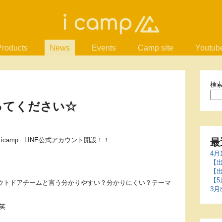
Products
News
Events
Camp site
Youtub
検
なってください☆
camp LINE公式アカウント開設！！
最
4月
【出
【
【
アウトドアチームと言う分かりやすい？分かりにくい？テーマ
3月
笑