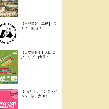
【出展情報】島根 [ヨワ
ナイト]出店！
【出展情報！】大阪[コ
ダワリビト]出展！
【5月18日】エンタメイ
ベント協力参加！